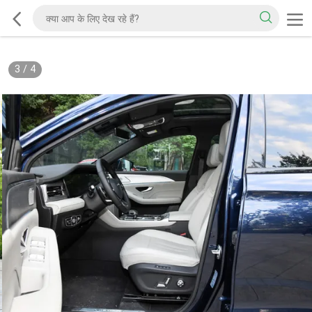
3
/
4