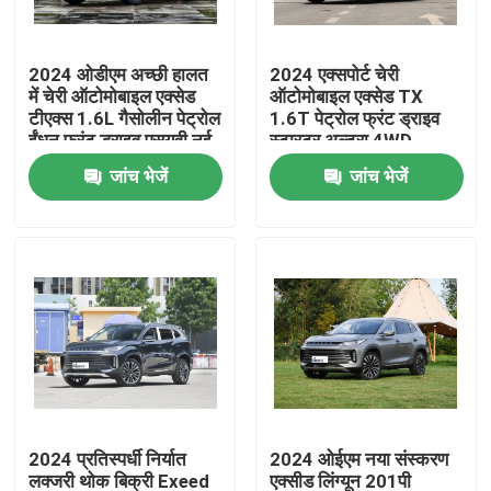
फैक्टरी यात्रा
2024 ओडीएम अच्छी हालत
2024 एक्सपोर्ट चेरी
में चेरी ऑटोमोबाइल एक्सेड
ऑटोमोबाइल एक्सेड TX
टीएक्स 1.6L गैसोलीन पेट्रोल
1.6T पेट्रोल फ्रंट ड्राइव
गुणवत्ता नियंत्रण
ईंधन फ्रंट ड्राइव एसयूवी नई
स्टारटूर अल्ट्रा 4WD
कार
मिडसाइज एसयूवी कार
जांच भेजें
जांच भेजें
हमसे संपर्क करें
समाचार
एक बोली का अनुरोध
विद्युत वाहन कार
2024 प्रतिस्पर्धी निर्यात
2024 ओईएम नया संस्करण
गैसोलीन कार
लक्जरी थोक बिक्री Exeed
एक्सीड लिंग्यून 201पी