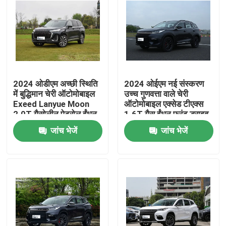
2024 ओडीएम अच्छी स्थिति
2024 ओईएम नई संस्करण
में बुद्धिमान चेरी ऑटोमोबाइल
उच्च गुणवत्ता वाले चेरी
Exeed Lanyue Moon
ऑटोमोबाइल एक्सेड टीएक्स
2.0T गैसोलीन पेट्रोल ईंधन
1.6T गैस ईंधन फ्रंट ड्राइव
कार
एसयूवी कार
जांच भेजें
जांच भेजें
होम
उत्पाद
हमारे बारे में