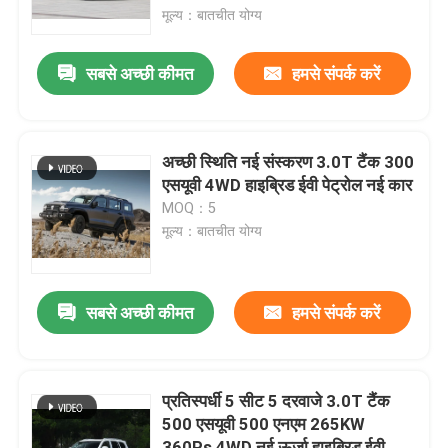
मूल्य：बातचीत योग्य
फैक्टरी यात्रा
सबसे अच्छी कीमत
हमसे संपर्क करें
गुणवत्ता नियंत्रण
अच्छी स्थिति नई संस्करण 3.0T टैंक 300
हमसे संपर्क करें
एसयूवी 4WD हाइब्रिड ईवी पेट्रोल नई कार
MOQ：5
मूल्य：बातचीत योग्य
समाचार
एक बोली का अनुरोध
सबसे अच्छी कीमत
हमसे संपर्क करें
विद्युत वाहन कार
प्रतिस्पर्धी 5 सीट 5 दरवाजे 3.0T टैंक
500 एसयूवी 500 एनएम 265KW
गैसोलीन कार
360Ps 4WD नई ऊर्जा हाइब्रिड ईवी