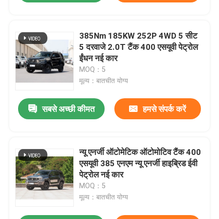
385Nm 185KW 252P 4WD 5 सीट
5 दरवाजे 2.0T टैंक 400 एसयूवी पेट्रोल
ईंधन नई कार
MOQ：5
मूल्य：बातचीत योग्य
सबसे अच्छी कीमत
हमसे संपर्क करें
न्यू एनर्जी ऑटोमेटिक ऑटोमोटिव टैंक 400
एसयूवी 385 एनएम न्यू एनर्जी हाइब्रिड ईवी
पेट्रोल नई कार
MOQ：5
मूल्य：बातचीत योग्य