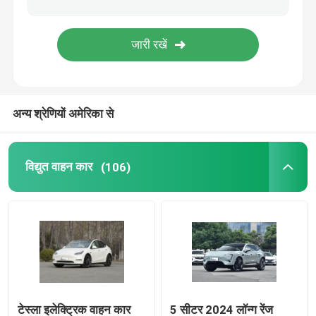
ZEEKR इलेक्ट्रिक कार
टैंक एसयूवी
अन्य श्रेणियों अमेरिका से
बीवाईडी ईवी कार
विद्युत वाहन कार
(106)
लिक्सियांग इलेक्ट्रिक कार
लीपमोटर कार
इलेक्ट्रिक एमजी कार
बढ़ते ऑटो
टेस्ला इलेक्ट्रिक वाहन कार
5 सीटर 2024 लॉन्ग रेंज