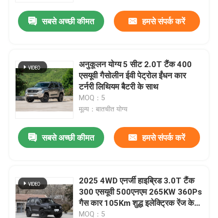
सबसे अच्छी कीमत
हमसे संपर्क करें
अनुकूलन योग्य 5 सीट 2.0T टैंक 400
एसयूवी गैसोलीन ईवी पेट्रोल ईंधन कार
टर्नरी लिथियम बैटरी के साथ
MOQ：5
मूल्य：बातचीत योग्य
सबसे अच्छी कीमत
हमसे संपर्क करें
होम
2025 4WD एनर्जी हाइब्रिड 3.0T टैंक
उत्पाद
300 एसयूवी 500एनएम 265KW 360Ps
गैस कार 105Km शुद्ध इलेक्ट्रिक रेंज के
साथ ब्लैक / ग्रे इंटीरियर
हमारे बारे में
MOQ：5