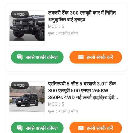
लक्जरी टैंक 300 एसयूवी कार में निर्मित
अनुकूलित बाएं ड्राइव
MOQ：5
मूल्य：बातचीत योग्य
सबसे अच्छी कीमत
हमसे संपर्क करें
प्रतिस्पर्धी 5 सीट 5 दरवाजे 3.0T टैंक
300 एसयूवी 500 एनएम 265KW
360Ps 4WD नई ऊर्जा हाइब्रिड ईवी
गैसोलीन पेट्रोल ईंधन नई कार
MOQ：5
मूल्य：बातचीत योग्य
सबसे अच्छी कीमत
हमसे संपर्क करें