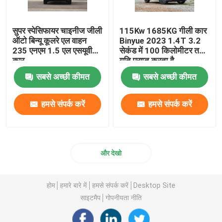
सुपर स्पेसिफायर चाइनीज जीली
115Kw 1685KG गीली कार
ऑटो बिन्यू कूलरे एल वाहन
Binyue 2023 1.4T 3.2
235 एनएम 1.5 एल एसयूवी
सेकंड में 100 किलोमीटर तक
कार
गति प्राप्त करता है
सबसे अच्छी कीमत
सबसे अच्छी कीमत
हमसे संपर्क करें
हमसे संपर्क करें
और देखो
होम
हमारे बारे में
हमसे संपर्क करें
Desktop Site
साइटमैप
गोपनीयता नीति